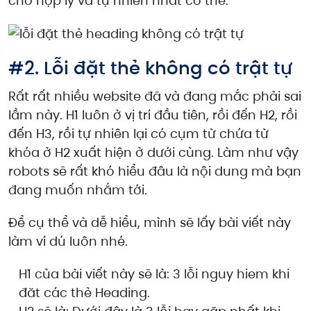
cho hợp lý và tự nhiên nhất có thể.
#2. Lỗi đặt thẻ không có trật tự
Rất rất nhiều website đã và đang mắc phải sai
lầm này. H1 luôn ở vị trí đầu tiên, rồi đến H2, rồi
đến H3, rồi tự nhiên lại có cụm từ chứa từ
khóa ở H2 xuất hiện ở dưới cùng. Làm như vậy
robots sẽ rất khó hiểu đâu là nội dung mà bạn
đang muốn nhắm tới.
Để cụ thể và dễ hiểu, mình sẽ lấy bài viết này
làm ví dú luôn nhé.
H1 của bài viết này sẽ là: 3 lỗi nguy hiem khi
đăt các thẻ Heading.