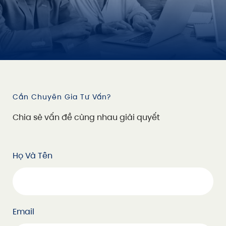
Cần Chuyên Gia Tư Vấn?
C
h
i
a
s
ẻ
v
ấ
n
đ
ề
c
ù
n
g
n
h
a
u
g
i
ả
i
q
u
y
ế
t
Họ Và Tên
Email