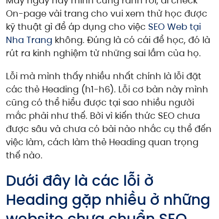
Mấy ngày nay mình cũng rãnh rỗi, đi check
On-page vài trang cho vui xem thử học được
kỹ thuật gì để áp dụng cho việc
SEO Web tại
Nha Trang
không. Đúng là có cái để học, đó là
rút ra kinh nghiệm từ những sai lầm của họ.
Lỗi mà mình thấy nhiều nhất chính là lỗi đặt
các thẻ Heading (h1-h6). Lỗi cơ bản này mình
cũng có thể hiểu được tại sao nhiều người
mắc phải như thế. Bởi vì kiến thức SEO chưa
được sâu và chưa có bài nào nhắc cụ thể đến
việc làm, cách làm thẻ Heading quan trọng
thế nào.
Dưới đây là các lỗi ở
Heading gặp nhiều ở những
website chưa chuẩn SEO