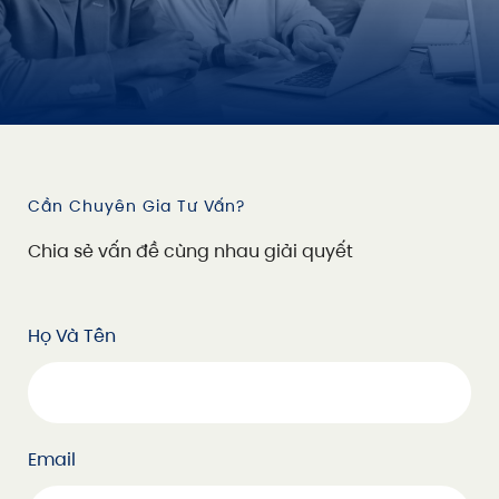
Cần Chuyên Gia Tư Vấn?
C
h
i
a
s
ẻ
v
ấ
n
đ
ề
c
ù
n
g
n
h
a
u
g
i
ả
i
q
u
y
ế
t
Họ Và Tên
Email