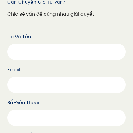
Cần Chuyên Gia Tư Vấn?
C
h
i
a
s
ẻ
v
ấ
n
đ
ề
c
ù
n
g
n
h
a
u
g
i
ả
i
q
u
y
ế
t
Họ Và Tên
Email
Số Điện Thoại