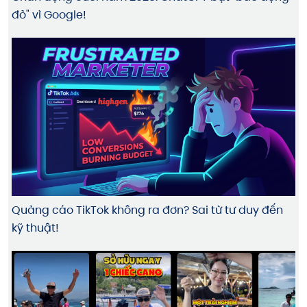
đỏ" vì Google!
Quảng cáo TikTok không ra đơn? Sai từ tư duy đến
kỹ thuật!