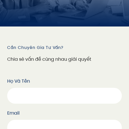
Cần Chuyên Gia Tư Vấn?
C
h
i
a
s
ẻ
v
ấ
n
đ
ề
c
ù
n
g
n
h
a
u
g
i
ả
i
q
u
y
ế
t
Họ Và Tên
Email