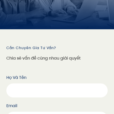
Cần Chuyên Gia Tư Vấn?
C
h
i
a
s
ẻ
v
ấ
n
đ
ề
c
ù
n
g
n
h
a
u
g
i
ả
i
q
u
y
ế
t
Họ Và Tên
Email