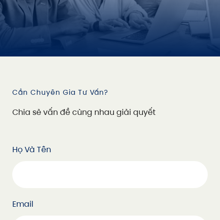
Cần Chuyên Gia Tư Vấn?
C
h
i
a
s
ẻ
v
ấ
n
đ
ề
c
ù
n
g
n
h
a
u
g
i
ả
i
q
u
y
ế
t
Họ Và Tên
Email